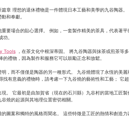
篇章 理想的退休禮物是一件體現日本工藝和美學的九谷陶器。
勞動和奉獻。
他重要場合的貼心選擇。 例如，一套製作精美的茶具，代表著平
成功。
ty Tools
，在茶文化中根深蒂固。 將九谷陶器與抹茶或煎茶等
很棒的禮物，因為製作和服務它可以鼓勵正念和放鬆。
證明，而不僅僅是陶器的另一種形式。 九谷燒體現了永恆的美麗
尋找有意義的禮物時，請考慮一下九谷燒的藝術性和工藝； 它
出現。 它最初是由加賀省（現在的石川縣）九谷村的當地工匠製
九谷燒的起源與其地理位置密切相關。
的圖案和獨特的風格而聞名。 這些特徵是工匠的熱情和創造力
。