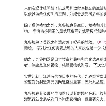
人們在退休後開始了以反思和放鬆為標誌的生活新
以優雅裝飾任何生活空間，並紀念接受者多年的
除了退休禮物之外，九谷燒也是生日、婚禮和其
物。 帶有吉祥圖案的盤或碗也可以使新房或創業
九谷燒除了美觀之外還改善了喝茶的體驗。
Utili
體驗。 茶對於任何需要放鬆的人來說也是一份
總之，九谷陶器是日本豐富的藝術和文化遺產的
者，無論是退休禮物、結婚禮物或謝意。 下次您
17世紀初，江戶時代在日本的時代，九谷燒首次
資源對於製造高品質陶瓷至關重要，因此其起源
九谷燒在其發展的早期階段以其鮮豔的色彩、複雜
漸流行並發展成為日本陶瓷藝術的一個重要分支