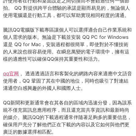
許使用者在行動和桌面設定之間切換而不會錯過任何一個節
拍。 QQ 對提供跨平台體驗的承諾是顯而易見的，無論個人
使用電腦還是行動工具，都可以幫助實現相同程度的溝通。
騰訊QQ電腦版下載專區讓個人可以選擇適合自己作業系統和
個人需求的版本。無論是下載並安裝 QQ PC for Windows
還是 QQ for Mac，安裝過程都很簡單，即使對於不懂技術
的人來說也很容易使用。在瞬息萬變的電子環境中，擁有這
樣的適應性可以確保QQ保持其重要性和活力。
qq官网
。透過透過語言和客製化的網路內容來適應中文語音
使用者，QQ 鞏固了其在中國的地位，同時也吸引了對連結
溝通空白感興趣的外國人和國際人士。
QQ新聞和更新通常會在其各自的區域內迅速分發，因為該系
統不僅充當訊息應用程序，而且還充當共享資訊和最新時尚
的媒介。騰訊QQ的下載過程通常伴隨著足夠多的重要信息，
確保用戶充分了解他們正在下載的內容以及它如何與他們更
廣泛的數據選擇相匹配。