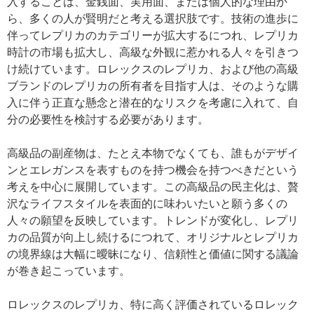
入することは、金銭面、実用面、または個人的な理由か
ら、多くの人が賢明だと考える選択肢です。技術の進歩に
伴ってレプリカのカテゴリーが拡大するにつれ、レプリカ
時計の市場も拡大し、高級な外観に惹かれる人々を引きつ
け続けています。ロレックスのレプリカ、および他の高級
ブランドのレプリカの所有者を目指す人は、そのような購
入に伴う正直な懸念と潜在的なリスクを考慮に入れて、自
分の必要性を検討する必要があります。
高級品の副産物は、たとえ本物でなくても、誰もがデザイ
ンとエレガンスを表すものを持つ機会を持つべきだという
考えを中心に展開しています。この高級品の民主化は、贅
沢なライフスタイルを表面的に味わいたいと願う多くの
人々の願望を反映しています。トレンドが変化し、レプリ
カの品質が向上し続けるにつれて、オリジナルとレプリカ
の境界線は大幅に曖昧になり、信頼性と価値に関する議論
が巻き起こっています。
ロレックスのレプリカ、特に高く評価されているロレック