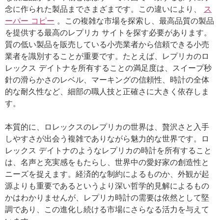
念に作られた製品までさまざまです。この違いにより、
ス
ーパー コピー
。この複雑な市場を探索し、最高品質の製品
を提供する最高のレプリカ サイトを探す必要があります。
質の低い製品を販売している小売業者から信頼できる小売
業者を識別することが重要です。たとえば、レプリカのロ
レックス デイトナを所有することの満足度は、スイープ秒
針の滑らかさのレベル、マーキングの信頼性、時計の全体
的な耐久性など、細部の職人技と正確さに大きく依存しま
す。
本質的に、ロレックスのレプリカの世界は、贅沢さと入手
しやすさが出会う複雑でありながら魅力的な世界です。ロ
レックス デイトナのようなレプリカの時計を所有すること
は、名声と充実感をもたらし、世界中の愛好家の創造性と
ニーズを捉えます。経済的な制約によるものか、外観が起
源よりも重要であるというより深い哲学的見解によるもの
かはわかりませんが、レプリカ時計の需要は依然として堅
調であり、この進化し続ける市場にさらなる活力を与えて