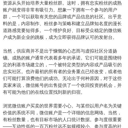
资源从头开始培养大量粉丝群。这时，拥有忠实粉丝的成熟
账户就变得非常有吸引力。想象一下拥有一个参与的用户
群，一个可以获取有关您的品牌或产品信息的社区。出乎意
料的是，内容制作、粉丝参与策略和建立品牌知名度的漫长
道路感觉要短得多。一个维护良好、目标受众稳定的微信账
户成为新企业的跳板，成为立即获得品牌认可的发射台。
当然，供应商并不是出于慷慨的心态而与虚拟社区分道扬
镳。成熟的账户通常代表着多年的承诺。它们可能是围绕特
定的利基市场建立的，一个被特定类型的内容或产品吸引的
忠实社区。也许最初的所有者的业务重点已经改变，或者他
们可能打算浪费他们的成功。无论出于何种原因，对于这些
卖家来说，微信账号的出售提供了一个收回投资的机会，并
有可能为他们的在线位置找到新的归宿。
浏​​览微信账户买卖的世界需要小心。与某些以用户名为关键
价值的系统不同，微信账户是一个详细的信息网络。当然，
有粉丝数量，也有目标市场的人口统计数据。参与度很重要
——互动性低的一百万粉丝远不如规模较小、参与度高的社