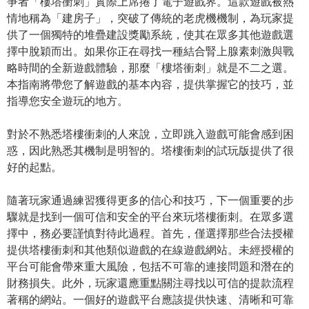
爭者「樓塔衝刺」實際上席捲了電子遊戲界。這款遊戲被熱
情地稱為「建房子」，突破了傳統的老虎機機制，為玩家提
供了一個獨特的堆疊建設獎勵系統，使其在眾多其他遊戲選
擇中脫穎而出。如果你正在尋找一種結合腎上腺素刺激與戰
略時間的全新遊戲體驗，那麼「樓塔衝刺」就是不二之選。
本指南將帶您了解遊戲的基本內容，提供掌握它的技巧，並
指導您安全遊玩的地方。
對於不熟悉塔樓衝刺的人來說，立即跳入遊戲可能會感到困
惑，因此熟悉其機制是明智的。塔樓衝刺的試玩版提供了很
好的起點。
隨著玩家通過練習獲得更多的信心和技巧，下一個重要的步
驟就是找到一個可信和安全的平台來玩塔樓衝刺。在眾多選
擇中，務必要謹慎對待此過程。首先，僅選擇那些合法授權
提供塔樓衝刺和其他類似遊戲的在線遊戲網站。未經授權的
平台可能會帶來重大風險，包括不可靠的連接問題和潛在的
財務損失。此外，玩家還應重點關注尋找以可信的提款流程
著稱的網站。一個好的遊戲平台應該提供快速、清晰和可靠