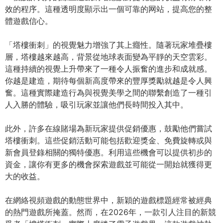
效的程序。這種透明度顯示出一個可靠的网站，提高您的整
體遊戲信心。
「塔樓衝刺」的視覺魅力增強了其上癮性。隨著玩家堆疊樓
層，塔樓越來越高，背景從地球表面變為平靜的天空雲彩。
這種持續的視覺上升帶來了一種令人振奮的進步和成就感。
你越是建造，期待每個新高度帶來的豐厚獎勵就越是令人興
奮。這種實際建造行為與視覺美學之間的聯繫創造了一種引
人入勝的體驗，吸引玩家並讓他們長時間投入其中。
此外，許多在線賭場為新玩家提供促銷優惠，鼓勵他們嘗試
塔樓衝刺。這些促銷活動可能包括歡迎獎金、免費旋轉或與
新會員登錄相關的獨特優惠。利用這些機會可以提供初步的
資金，讓你有更多的機會探索遊戲並可能從一開始就獲得更
大的收益。
在網絡視頻遊戲的動態世界中，新穎的遊戲標題經常被經典
的熱門遊戲所掩蓋。然而，在2026年，一款引人注目的新競