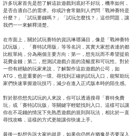
許多玩家首先是想了解這款遊戲到底好不好玩，機率如何，
是否合適自己的需求。你或許會常聽到人們問「戰神賽特是
什麼？」「試玩要錢嗎？」「試玩怎麼找？」這些問題，讓
我們一一來解釋清楚。
在市面上，關於試玩賽特的資訊琳瑯滿目，像是「戰神賽特
試玩版」、「賽特試用版」等等名詞，其實大家想表達的都
比較單純，分為兩個主要方向：第一，想先玩而不希望提前
花費金錢；第二，想測試遊戲介面的流暢度和可玩性。對於
一些有經驗的玩家來說，了解製作這款遊戲的公司，如
ATG，也是重要的一環。尋找到正確的試玩入口，能幫助玩
家們快速掌握遊玩技巧，減少在進入正式版本時的陌生感。
對於那些想先試玩的人來說，你可以透過搜尋「賽特免費
玩」或「賽特試玩版」等關鍵字輕鬆找到入口。這樣可以讓
你在不花錢的情況下先熟悉遊戲的規則與玩法，相比於一直
尋找攻略，這樣的方式更能讓你快速上手。
最後一點想告訴大家的就是，如果你仍然在猶豫是否要深入