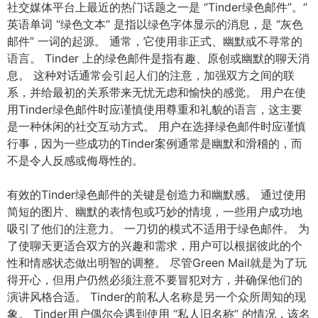
社交媒体平台上最近的热门话题之一是 “Tinder绿色邮件”。“
英语单词 “绿色文本” 是指以绿色字体显示的消息，是 “灰色
邮件” 一词的起源。 通常，它使用非正式、幽默或不寻常的
语言。 Tinder 上的绿色邮件是指有趣、原创或幽默的聊天消
息。 这种对话通常会引起人们的注意，加强双方之间的联
系，并给最初的关系带来无忧无虑和愉快的感觉。 用户在使
用Tinder绿色邮件时应谨慎使用尊重和礼貌的语言，这主要
是一种休闲的社交互动方式。 用户在选择绿色邮件时应谨慎
行事，因为一些成功的Tinder案例通常是幽默和滑稽的，而
不是令人反感或侮辱性的。
有效的Tinder绿色邮件的关键是创造力和幽默感。 通过使用
简短的图片、幽默的表情包或巧妙的情境，一些用户成功地
吸引了他们的注意力。 一刀切的模式不适用于绿色邮件。 为
了使聊天更适合双方的兴趣和需求，用户可以根据彼此的个
性和情感状态做出明智的调整。 尽管Green Mail就是为了玩
得开心，但用户仍然必须注意不要冒犯对方，并确保他们的
演讲风格合适。 Tinder的前私人名称是另一个众所周知的现
象。 Tinder用户偶尔会遇到使用 “私人旧名称” 的情况，该名