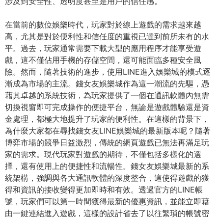
涉及到安全性、透明度甚至是用戶的信任感。
在當前的數位娛樂時代，玩家對於線上遊戲的需求越來越
高，尤其是對於便利性和信任度的重視已達到前所未有的水
平。過去，玩家通常需要下載大型的應用程序才能享受遊
戲，這不僅佔用手機的存儲空間，還可能面臨多種安全風
險。然而，隨著技術的進步，使用LINE進入娛樂城的模式逐
漸成為市場的主流。錢女友娛樂城作為這一潮流的先驅，憑
藉其卓越的系統技術，為玩家提供了一個在通訊軟體內無需
切換視窗即可完成操作的便捷平台，無論是遊戲體驗還是資
金處理，都極大地提升了玩家的便利性。在這樣的背景下，
為什麼大家都在尋找錢女友LINE娛樂城的最新版本呢？隨著
博弈市場的競爭日益激烈，傳統的網頁遊戲已無法再滿足玩
家的需求。現代玩家對遊戲的期待，不僅包括多樣化的選
擇，還有使用上的便捷性和流暢性。錢女友娛樂城最新的系
統架構，強調與各大通訊軟體的深度整合，這使得遊戲的獲
得和資訊的接收變得更加即時和有效。透過官方的LINE帳
號，玩家們可以第一時間獲得最新的優惠資訊，並能立即藉
由一鍵連結進入遊戲，這樣的設計省去了以往繁瑣的帳號密