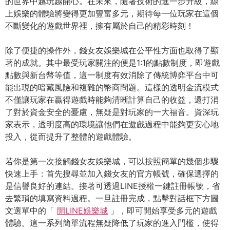
的世界中越玩越開心。在未來，隨著技術的進一步升級，線
上娛樂的體驗將變得更加豐富多元，期待每一位玩家在這個
不斷變化的遊戲世界裡，擁有屬於自己的精彩時刻！
除了便捷的操作外，錢女友娛樂城在公平性方面也取得了顯
著的成就。其中最受玩家關注的便是1:1的點數制度，即遊戲
點數與新台幣等值，這一制度有效消除了傳統博弈平台中可
能出現的暗藏風險和複雜的幣商問題。這樣的透明金流模式
不僅讓玩家在贏得遊戲時能夠清晰計算自己的收益，還打消
了對於資金安全的憂慮，無疑是對玩家的一大福音。資深玩
家表示，透明度高的環境讓他們在遊戲過程中能夠更安心地
投入，從而提升了整體的遊戲體驗。
若你是第一次接觸錢女友娛樂城，可以按照簡單的幾個步驟
快速上手：首先搜尋並加入錢女友的官方帳號，確保選擇的
是信譽良好的連結。接著可透過LINE授權一鍵註冊帳號，省
去繁瑣的填寫資料過程。一旦註冊完成，點擊對話框下方圖
文選單中的「
開LINE娛樂城
」，即可開始享受多元的遊戲
體驗。這一系列簡單流程無疑降低了玩家的進入門檻，使得