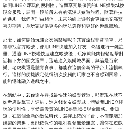
驗開LINE立即玩的便利性，進而享受最優質的LINE娛樂城換
現金服務，展開一段前所未有的沉浸式嬉遊旅程。隨著科技
的進步，我們有理由相信，未來的線上遊戲會更加地充滿驚
喜與期待，為玩家提供更多的玩法選擇和更好的遊戲體驗。
那麼，如何開始玩錢女友娛樂城呢？其實流程非常簡單，只
需尋找官方帳號，使用LINE快速加入好友，然後進行一鍵註
冊。通過LINE授權快速建立帳號後，玩家就能夠輕鬆點擊對
話框下方的圖文選單，迅速進入娛樂城界面，無論是百家
樂、老虎機還是體育賽事，都能在這個全新的平台上流暢執
行。這樣的便捷設定使得初次接觸的玩家也不會感到困難，
能夠迅速融入遊戲之中。
在總結中，若你還在尋找最快速的娛樂管道，那麼現在就不
妨考慮點擊官方連結，進入錢女友娛樂城，體驗開LINE立即
玩的便利性，享受最優質的LINE娛樂城換現金服務。要知
道，在這個全新的數位時代，選擇正確的平台，不僅能增加
娛樂的樂趣，更能確保你的獲利提領無憂無慮，讓你在遊戲