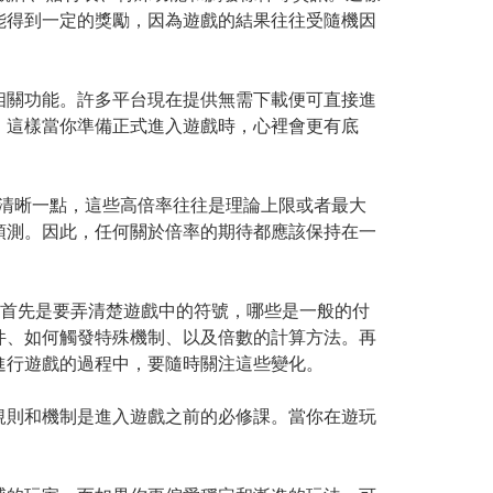
能得到一定的獎勵，因為遊戲的結果往往受隨機因
相關功能。許多平台現在提供無需下載便可直接進
。這樣當你準備正式進入遊戲時，心裡會更有底
需要清晰一點，這些高倍率往往是理論上限或者最大
預測。因此，任何關於倍率的期待都應該保持在一
：首先是要弄清楚遊戲中的符號，哪些是一般的付
件、如何觸發特殊機制、以及倍數的計算方法。再
進行遊戲的過程中，要隨時關注這些變化。
規則和機制是進入遊戲之前的必修課。當你在遊玩