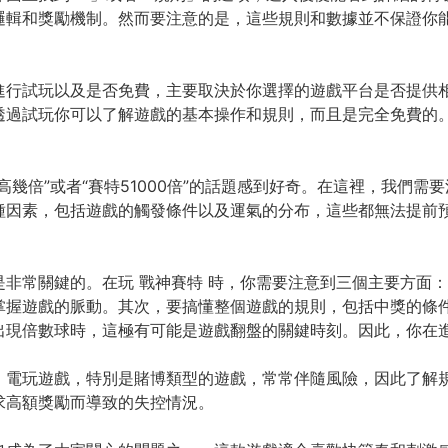
邏輯和獎勵機制。然而要注意的是，這些規則和數據並不保證你
進行試玩以及是否免費，主要取決於你選擇的遊戲平台是否提供
透過試玩你可以了解遊戲的基本操作和規則，而且是完全免費的
幾倍”或者“賽特51000倍”的話題感到好奇。在這裡，我們
種因素，包括遊戲的觸發條件以及運氣的分布，這些都無法提前
非常關鍵的。在玩 戰神賽特 時，你需要注意到三個主要方面
掌握遊戲的脈動。其次，要搞懂整個遊戲的規則，包括中獎的條
出現倍數球時，這極有可能是遊戲翻盤的關鍵時刻。因此，你在
。電玩遊戲，特別是賭博類型的遊戲，常常伴隨風險，因此了解
求高額獎勵而導致的失控情況。