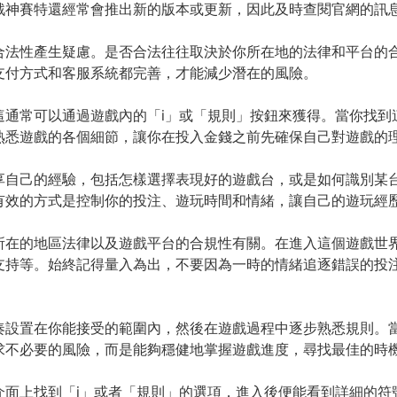
戰神賽特還經常會推出新的版本或更新，因此及時查閱官網的訊
合法性產生疑慮。是否合法往往取決於你所在地的法律和平台的
支付方式和客服系統都完善，才能減少潛在的風險。
這通常可以通過遊戲內的「i」或「規則」按鈕來獲得。當你找到
熟悉遊戲的各個細節，讓你在投入金錢之前先確保自己對遊戲的
享自己的經驗，包括怎樣選擇表現好的遊戲台，或是如何識別某
有效的方式是控制你的投注、遊玩時間和情緒，讓自己的遊玩經
所在的地區法律以及遊戲平台的合規性有關。在進入這個遊戲世
支持等。始終記得量入為出，不要因為一時的情緒追逐錯誤的投
奏設置在你能接受的範圍內，然後在遊戲過程中逐步熟悉規則。
求不必要的風險，而是能夠穩健地掌握遊戲進度，尋找最佳的時
介面上找到「i」或者「規則」的選項，進入後便能看到詳細的符