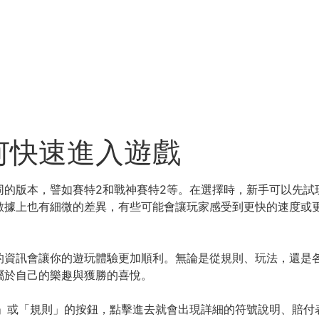
何快速進入遊戲
同的版本，譬如賽特2和戰神賽特2等。在選擇時，新手可以先試
數據上也有細微的差異，有些可能會讓玩家感受到更快的速度或
的資訊會讓你的遊玩體驗更加順利。無論是從規則、玩法，還是
屬於自己的樂趣與獲勝的喜悅。
I」或「規則」的按鈕，點擊進去就會出現詳細的符號說明、賠付