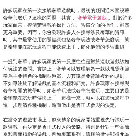
許多玩家在第一次接觸奢華遊戲時，最初的疑問通常圍繞著
奢華怎麼玩？這樣的問題。其實，
奢華電子遊戲
。對於許多
玩家而言，摸清楚遊戲的操作方法、習慣介面的操作，顯然
更為重要。因而，你會發現許多人在搜尋涉及奢華的資訊
時，其中最常使用的關鍵詞包括奢華玩法或奢華怎麼玩，就
是希望能在試玩過程中能快速上手，簡化他們的學習曲線。
一提到奢華，許多玩家的第一反應往往是對於這款遊戲該如
何玩法的疑問。實際上，奢華可以被理解為一款以視覺和節
奏為主要特色的機制型遊戲。與其說是要背誦複雜的規則，
不如專注於了解遊戲的基本流程和節奏。許多玩家在搜尋與
奢華相關的教學時，如奢華玩法或奢華怎麼玩，主要目的是
希望能在試玩時儘快上手。這樣一來，就可以在遊玩過程中
進一步理清各種機制，進而做出是否正式參與的決定。
在當今的遊戲市場上，越來越多的玩家開始重視先行試玩一
款遊戲，再決定是否正式投入的策略。特別是針對一些高節
奏和畫面精緻的遊戲，例如奢華系列，這樣的做法顯得尤為