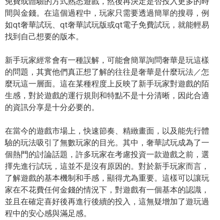
免費或體驗的方式熟悉遊戲，然後再決定是否投入更多的時
間與金錢。在這個過程中，玩家只需要透過簡單的搜尋，例
如qt奢華試玩、qt奢華試玩版或qt電子免費試玩，就能輕易
找到自己想要的版本。
新手玩家經常會有一種誤解，可能會簡單詢問奢華是玩這樣
的問題，其實他們真正想了解的往往是奢華是什麼玩法／怎
麼玩這一層面。這在某種程度上反映了新手玩家對遊戲的陌
生感，對於遊戲的運行規則和特點不是十分清晰，因此合適
的資訊分享是十分必要的。
在當今的遊戲市場上，快速節奏、精緻畫面，以及能先行體
驗的玩法吸引了無數玩家的目光。其中，奢華試玩成為了一
個熱門的討論話題，許多玩家在考慮投資一款遊戲之前，選
擇先進行試玩，這並不是沒有原因的。對於新手玩家而言，
了解遊戲的基本機制和手感，顯得尤為重要。這樣可以讓玩
家在不花費任何金錢的情況下，對遊戲有一個基本的認識，
並且在確定喜好後再進行後續的投入，這無疑增加了遊玩過
程中的安心感與滿足感。