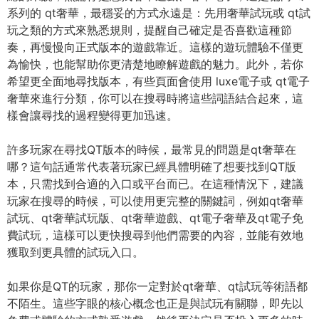
系列的 qt奢華，最穩妥的方式永遠是：先用奢華試玩或 qt試
玩之類的方式來熟悉規則，提醒自己確定是否喜歡這種節
奏，再慢慢向正式版本的遊戲靠近。這樣的遊玩體驗不僅更
為愉快，也能幫助你更清楚地瞭解遊戲的魅力。此外，若你
希望更全面地尋找版本，有些頁面會使用 luxe電子或 qt電子
奢華來進行分類，你可以在搜尋時將這些詞語結合起來，這
樣會讓尋找的過程變得更加迅速。
許多玩家在尋找QT版本的時候，最常見的問題是qt奢華在
哪？這句話通常代表著玩家已經具體明確了想要找到QT版
本，只需找到合適的入口或平台而已。在這種情況下，建議
玩家在搜尋的時候，可以使用更完整的關鍵詞，例如qt奢華
試玩、qt奢華試玩版、qt奢華遊戲、qt電子奢華及qt電子免
費試玩，這樣可以更快搜尋到他們需要的內容，並能有效地
獲取到更具體的試玩入口。
如果你是QT的玩家，那你一定對於qt奢華、qt試玩等術語都
不陌生。這些字眼的核心概念也正是與試玩有關聯，即先以