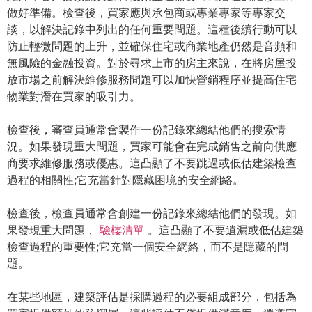
做好準備。檢查後，買家應與承包商或專業專家等專家交
談，以解決記錄中列出的任何重要問題。這種後續行動可以
防止輕微問題的上升，並確保住宅或商業地產仍然是音頻和
無風險的金融投資。對於尋求上市的房主來說，在將房屋投
放市場之前解決維修服務問題可以加快營銷程序並提高住宅
物業對潛在買家的吸引力。
檢查後，審查員通常會製作一份記錄來總結他們的搜索情
況。如果發現重大問題，買家可能會在完成銷售之前向供應
商要求維修服務或優惠。這凸顯了不要跳過或低估建築檢查
過程的相關性;它充當針對隱藏困境的安全網絡。
檢查後，檢查員通常會創建一份記錄來總結他們的發現。如
果發現重大問題，
驗樓清單
。這凸顯了不要遺漏或低估建築
檢查過程的重要性;它充當一個安全網絡，而不是隱藏的問
題。
在某些地區，建築評估是採購過程的必要組成部分，包括為