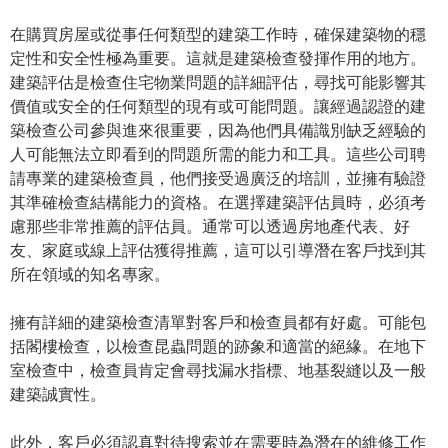
在購買房屋或從事任何類型的建築工作時，確保建築物的穩
定性和安全性極為重要。這就是建築檢查發揮作用的地方。
建築評估是檢查住宅物業問題的詳細評估，尋找可能影響其
價值或安全的任何類型的現有或可能問題。讓經過認證的建
築檢查公司參與進來很重要，因為他們具備識別缺乏經驗的
人可能無法立即看到的問題所需的能力和工具。這些公司聘
請專業的建築檢查員，他們接受過廣泛的培訓，並擁有驗證
其準確檢查結構能力的資格。在選擇建築評估員時，必須考
慮那些非常推薦的評估員。通常可以透過房地產代表、好
友、家庭或線上評估獲得推薦，這可以引導潛在客戶找到其
所在領域的知名專家。
擁有詳細的建築檢查清單對客戶和檢查員都有好處。可能包
括閣樓檢查，以檢查昆蟲問題的跡象和適當的絕緣。在地下
室檢查中，檢查員肯定會尋找漏水指標、地基裂縫以及一般
建築誠實性。
此外，客戶必須認真對待搜索並在需要時為潛在的維修工作