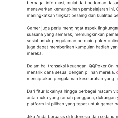
berbagai informasi, mulai dari pedoman das
menawarkan kemungkinan pembelajaran ini, Q
meningkatkan tingkat pesaing dan kualitas pe
Gamer juga perlu mengingat aspek lingkunga
suasana yang semarak, memungkinkan pemain u
sosial untuk pengalaman bermain poker onli
juga dapat memberikan kumpulan hadiah yan
mereka.
Dalam hal transaksi keuangan, QQPoker Onl
menarik dana sesuai dengan pilihan mereka.
menciptakan pengalaman keseluruhan yang m
Dari fitur lokalnya hingga berbagai macam 
antarmuka yang ramah pengguna, dukungan y
platform ini pilihan yang tepat untuk gamer
Jika Anda berbasis di Indonesia dan sedang