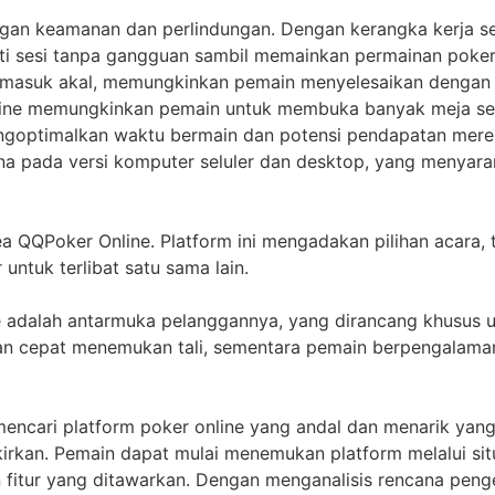
engan keamanan dan perlindungan. Dengan kerangka kerja 
i sesi tanpa gangguan sambil memainkan permainan poker 
masuk akal, memungkinkan pemain menyelesaikan dengan p
line memungkinkan pemain untuk membuka banyak meja se
engoptimalkan waktu bermain dan potensi pendapatan merek
na pada versi komputer seluler dan desktop, yang menyar
a QQPoker Online. Platform ini mengadakan pilihan acar
tuk terlibat satu sama lain.
ne adalah antarmuka pelanggannya, yang dirancang khusus 
ngan cepat menemukan tali, sementara pemain berpengalaman
 mencari platform poker online yang andal dan menarik ya
kirkan. Pemain dapat mulai menemukan platform melalui situ
fitur yang ditawarkan. Dengan menganalisis rencana peng