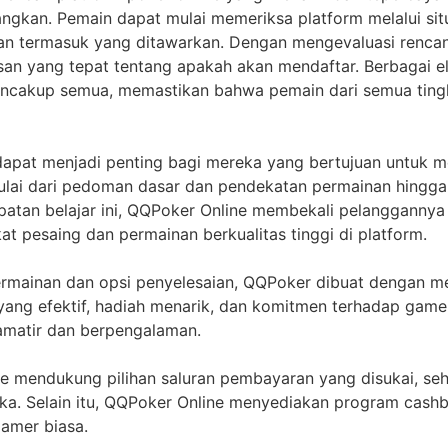
angkan. Pemain dapat mulai memeriksa platform melalui sit
dan termasuk yang ditawarkan. Dengan mengevaluasi renc
san yang tepat tentang apakah akan mendaftar. Berbagai e
akup semua, memastikan bahwa pemain dari semua tingk
 dapat menjadi penting bagi mereka yang bertujuan untuk 
ulai dari pedoman dasar dan pendekatan permainan hingga 
an belajar ini, QQPoker Online membekali pelanggannya 
t pesaing dan permainan berkualitas tinggi di platform.
permainan dan opsi penyelesaian, QQPoker dibuat dengan
ang efektif, hadiah menarik, dan komitmen terhadap gam
 amatir dan berpengalaman.
e mendukung pilihan saluran pembayaran yang disukai, se
ka. Selain itu, QQPoker Online menyediakan program cash
amer biasa.