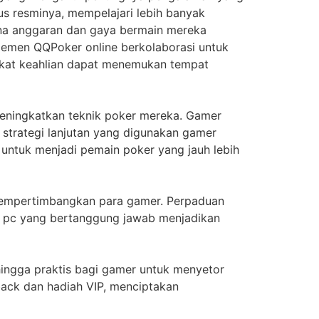
us resminya, mempelajari lebih banyak
ana anggaran dan gaya bermain mereka
lemen QQPoker online berkolaborasi untuk
at keahlian dapat menemukan tempat
meningkatkan teknik poker mereka. Gamer
strategi lanjutan yang digunakan gamer
untuk menjadi pemain poker yang jauh lebih
 mempertimbangkan para gamer. Perpaduan
e pc yang bertanggung jawab menjadikan
hingga praktis bagi gamer untuk menyetor
back dan hadiah VIP, menciptakan