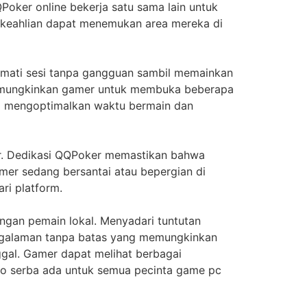
oker online bekerja satu sama lain untuk
keahlian dapat menemukan area mereka di
kmati sesi tanpa gangguan sambil memainkan
memungkinkan gamer untuk membuka beberapa
ka mengoptimalkan waktu bermain dan
er. Dedikasi QQPoker memastikan bahwa
mer sedang bersantai atau bepergian di
i platform.
angan pemain lokal. Menyadari tuntutan
galaman tanpa batas yang memungkinkan
gal. Gamer dapat melihat berbagai
toko serba ada untuk semua pecinta game pc