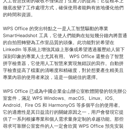
人工智慧技術的吸收不僅保證了生產力的提高；它從根本上
徹底改變了工作處理方式，確保使用者能夠有效地優化他們
的時間和資源。
WPS Office 的突出特點之一是人工智慧驅動的專業
SmartHeadshot 工具，它使人們能夠在短短幾分鐘內將普通
的自拍照轉變為工作室品質的頭像。此功能對於希望在
LinkedIn 等系統上增強其線上形像或希望透過履歷給人留下
深刻印象的專業人士尤其有用。 WPS Office 還整合了智慧
拼字檢查器，它使用人工智慧來實現無錯誤的寫作。自動拼
字檢查提高了檔案的清晰度和精確度，對於想要產生精美且
專業內容的使用者來說，這是一個絕佳的選擇。
WPS Office 已成為中國企業金山辦公室軟體開發的領先辦公
室套件，滿足 WPS Windows、macOS、Linux、iOS、
Android、Fire OS 和 HarmonyOS 等多個平台的使用者。
它的適應性是其日益流行的關鍵原因之一，用戶會發現它提
供了一系列根據專業和個人需求量身定制的卓越功能。那些
尋求可靠辦公室套件的人一定會欣賞 WPS Office 預先安裝