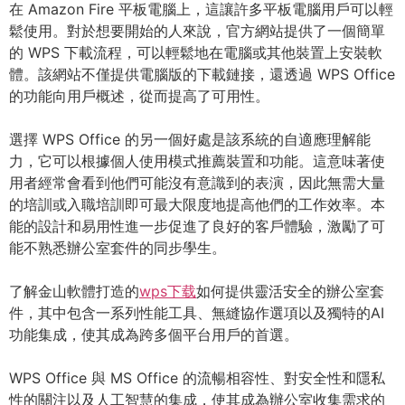
在 Amazon Fire 平板電腦上，這讓許多平板電腦用戶可以輕
鬆使用。對於想要開始的人來說，官方網站提供了一個簡單
的 WPS 下載流程，可以輕鬆地在電腦或其他裝置上安裝軟
體。該網站不僅提供電腦版的下載鏈接，還透過 WPS Office
的功能向用戶概述，從而提高了可用性。
選擇 WPS Office 的另一個好處是該系統的自適應理解能
力，它可以根據個人使用模式推薦裝置和功能。這意味著使
用者經常會看到他們可能沒有意識到的表演，因此無需大量
的培訓或入職培訓即可最大限度地提高他們的工作效率。本
能的設計和易用性進一步促進了良好的客戶體驗，激勵了可
能不熟悉辦公室套件的同步學生。
了解金山軟體打造的
wps下载
如何提供靈活安全的辦公室套
件，其中包含一系列性能工具、無縫協作選項以及獨特的AI
功能集成，使其成為跨多個平台用戶的首選。
WPS Office 與 MS Office 的流暢相容性、對安全性和隱私
性的關注以及人工智慧的集成，使其成為辦公室收集需求的