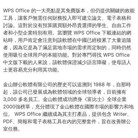
WPS Office 的一大亮點是其免費版本，但仍提供關鍵的效能
工具，讓客戶無需任何財務投入即可建立論文、電子表格和
討論。這對於沒有預算購買額外昂貴選擇的學生、自由工作
者和小型企業特別有用。當瀏覽 WPS Office 下載連結的網
站時，用戶肯定會注意到該軟體在中國已經積累了大量追隨
者，因為它是為了滿足當地市場的需求而定制的，同時仍然
使用吸引全球用戶的本能功能。對於專門尋找 WPS Office
中文版下載的人來說，該軟體保證減少語言障礙，使母語人
士更容易充分利用其功能。
金山辦公軟體有限公司的歷史可以追溯到 1988 年，自那時
起，該公司已發展成為軟體領域的全球領導者，目前擁有
3,000 多名員工。金山軟體成功躋身《富比士》全球企業
2000強榜單，充分體現了金山軟體在國際市場的影響力和地
位。 WPS Office 繼續成為其主打產品，提供包含 Writer、
PDF、簡報和電子表格工具在內的完整套件，旨在改善辦公
室任務。