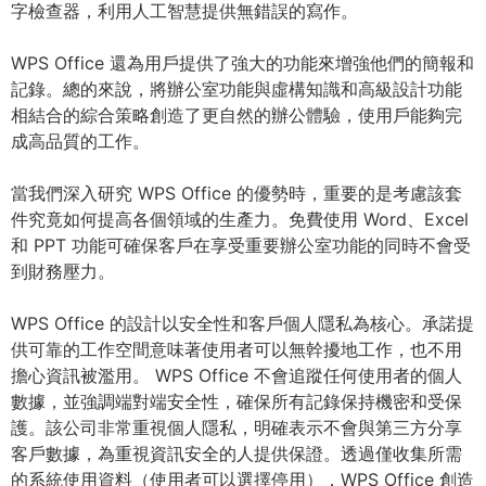
字檢查器，利用人工智慧提供無錯誤的寫作。
WPS Office 還為用戶提供了強大的功能來增強他們的簡報和
記錄。總的來說，將辦公室功能與虛構知識和高級設計功能
相結合的綜合策略創造了更自然的辦公體驗，使用戶能夠完
成高品質的工作。
當我們深入研究 WPS Office 的優勢時，重要的是考慮該套
件究竟如何提高各個領域的生產力。免費使用 Word、Excel
和 PPT 功能可確保客戶在享受重要辦公室功能的同時不會受
到財務壓力。
WPS Office 的設計以安全性和客戶個人隱私為核心。承諾提
供可靠的工作空間意味著使用者可以無幹擾地工作，也不用
擔心資訊被濫用。 WPS Office 不會追蹤任何使用者的個人
數據，並強調端對端安全性，確保所有記錄保持機密和受保
護。該公司非常重視個人隱私，明確表示不會與第三方分享
客戶數據，為重視資訊安全的人提供保證。透過僅收集所需
的系統使用資料（使用者可以選擇停用），WPS Office 創造