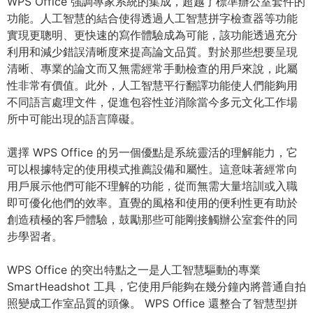
WPS Office 強調專家系統的集成，超越了標準辦公室套件的
功能。人工智慧的結合使得透過人工智慧拼字檢查器等功能
實現更聰明、更快速的寫作體驗成為可能，該功能透過充分
利用和減少錯誤清晰度來提高論文品質。對於那些想要呈現
清晰、專業的論文而又無需經常手動檢查的用戶來說，此屬
性非常有價值。此外，人工智慧平行翻譯功能使人們能夠用
不同語言處理文件，促進包容性並消除當今多元文化工作場
所中可能出現的語言障礙。
選擇 WPS Office 的另一個優點是系統靈活的理解能力，它
可以根據特定的使用模式推薦設備和屬性。這意味著經常向
用戶展示他們可能不理解的功能，從而無需大量培訓或入職
即可優化他們的效率。直覺的風格和使用的便利性更有助於
創造積極的客戶體驗，鼓勵那些可能剛接觸辦公室套件的同
步學習者。
WPS Office 的突出特點之一是人工智慧驅動的專業
SmartHeadshot 工具，它使用戶能夠在幾分鐘內將普通自拍
照變成工作室品質的頭像。 WPS Office 還整合了智慧型拼